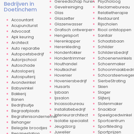
Gereedschap huren
Psycholoog
Bedrijven in
Gevelreiniging
Reclamebureau
Doetinchem
Glas
Relatietherapie
Glaszetter
Restaurant
Accountant
Glazenwasser
Rijscholen
Acupuncturist
Grafisch ontwerper
Riool ontstoppen
Advocaat
Hengelsport
Sanitair
Apk keuring
Herenkapper
Schaatsbaan
Architect
Herenkleding
Schilder
Auto reparatie
Hondenfokker
Schildersbedrijf
Autopoetsbedrijf
Hondentrimmer
Schoenenwinkels
Autorijschool
Houthandel
Schoenmaker
Autoschade
Houtkachel
Schoonmaakbedrij
Autosloperij
Hovenier
Schoorsteenvege
Autospuiterij
Hoveniersbedrijf
SierbeStrating
Avondwinkel
Huisarts
Skien
Babywinkel
Ijsbaan
Slager
Bakkerij
Ijssalon
Slijterij
Banen
Incassobureau
Slotenmaker
Bedrijfsuitje
Installatiebedrijf
Snackbar
Begraafplaats
Interieurarchitect
Speelgoedwinkel
Begrafenisondernemer
Isolatie specialist
Sportcentrum
Behanger
Jeugdzorg
Sportkleding
Belegde broodjes
Juwelier
Sportprijzen
Benzinestation