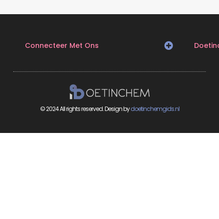
Connecteer Met Ons
Doeti
© 2024 All rights reserved. Design by
doetinchemgids.nl