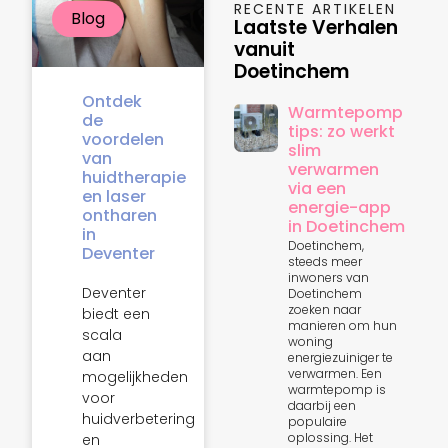
RECENTE ARTIKELEN
Blog
Laatste Verhalen
vanuit
Doetinchem
Ontdek
Warmtepomp
de
tips: zo werkt
voordelen
slim
van
verwarmen
huidtherapie
via een
en laser
energie-app
ontharen
in Doetinchem
in
Doetinchem,
Deventer
steeds meer
inwoners van
Deventer
Doetinchem
zoeken naar
biedt een
manieren om hun
scala
woning
aan
energiezuiniger te
verwarmen. Een
mogelijkheden
warmtepomp is
voor
daarbij een
huidverbetering
populaire
oplossing. Het
en