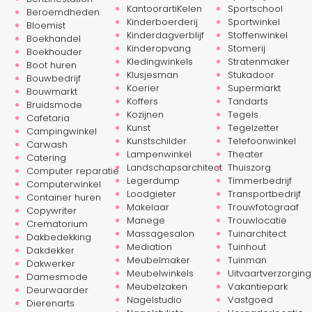
KantoorartiKelen
Sportschool
Beroemdheden
Kinderboerderij
Sportwinkel
Bloemist
Kinderdagverblijf
Stoffenwinkel
Boekhandel
Kinderopvang
Stomerij
Boekhouder
Kledingwinkels
Stratenmaker
Boot huren
Klusjesman
Stukadoor
Bouwbedrijf
Koerier
Supermarkt
Bouwmarkt
Koffers
Tandarts
Bruidsmode
Kozijnen
Tegels
Cafetaria
Kunst
Tegelzetter
Campingwinkel
Kunstschilder
Telefoonwinkel
Carwash
Lampenwinkel
Theater
Catering
Landschapsarchitect
Thuiszorg
Computer reparatie
Legerdump
Timmerbedrijf
Computerwinkel
Loodgieter
Transportbedrijf
Container huren
Makelaar
Trouwfotograaf
Copywriter
Manege
Trouwlocatie
Crematorium
Massagesalon
Tuinarchitect
Dakbedekking
Mediation
Tuinhout
Dakdekker
Meubelmaker
Tuinman
Dakwerker
Meubelwinkels
Uitvaartverzorging
Damesmode
Meubelzaken
Vakantiepark
Deurwaarder
Nagelstudio
Vastgoed
Dierenarts