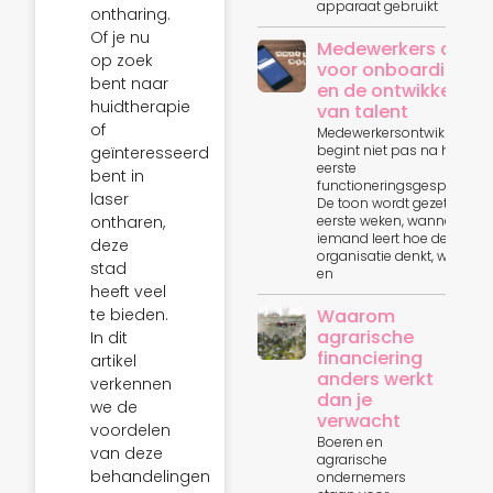
apparaat gebruikt
ontharing.
Of je nu
Medewerkers app
op zoek
voor onboarding
bent naar
en de ontwikkeling
huidtherapie
van talent
of
Medewerkersontwikkeling
begint niet pas na het
geïnteresseerd
eerste
bent in
functioneringsgesprek.
laser
De toon wordt gezet in de
ontharen,
eerste weken, wanneer
iemand leert hoe de
deze
organisatie denkt, werkt
stad
en
heeft veel
te bieden.
Waarom
agrarische
In dit
financiering
artikel
anders werkt
verkennen
dan je
we de
verwacht
voordelen
Boeren en
van deze
agrarische
behandelingen
ondernemers