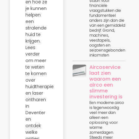
staan voor
en hoe ze
financiële
je kunnen
vraagstukken die
helpen
fundamenteel
anders zijn dan die
een
van een gemiddeld
stralende
bedrijf. Grond,
huid te
machines,
veestapels,
krijgen.
oogsten en
Lees
seizoensgebonden
verder
inkomsten
om meer
Aircoservice
te weten
laat zien
te komen
waarom een
over
airco een
huidtherapie
slimme
en laser
investering is
ontharen
Een moderne airco
in
is tegenwoordig
Deventer
veel meer dan
alleen een
en
oplossing voor
ontdek
warme
welke
zomerdagen.
Steeds meer
opties