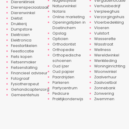
Nagelstyliste
Vergaderlocatie
Dierenkliniek
Natuurwinkel
Verhuisbedrijf
Dierenspeciaalzaak
Notaris
Verpleeghuis
Dierenwinkel
Online marketing
Verzorgingshuis
Diëtist
Openingstijden in
Vloerbedekking
Drukkerij
Doetinchem
Vloeren
Dumpstore
Opslag
Vuilstort
Elektricien
Opticien
Wasserette
Elektronica
Orthodontist
Wasstraat
Feestartikelen
Orthopedie
Wellness
Feestlocatie
Orthopedische
Wereldwinkel
Fiets kopen
schoenen
Werkkleding
Fietsenmaker
Oud ijzer
Woninginrichting
Fietsenstalling
Oud papier
Woonwinkel
Financieel adviseur
Paardrijden
Zaalverhuur
Fotograaf
Parkeren
Zaalvoetbal
Fysiotherapeut
Partycentrum
Zonnebank
Gehandicaptenzorg
Pedicure
Zonwering
Gemeentehuis
Praktijkonderwijs
Zwemmen