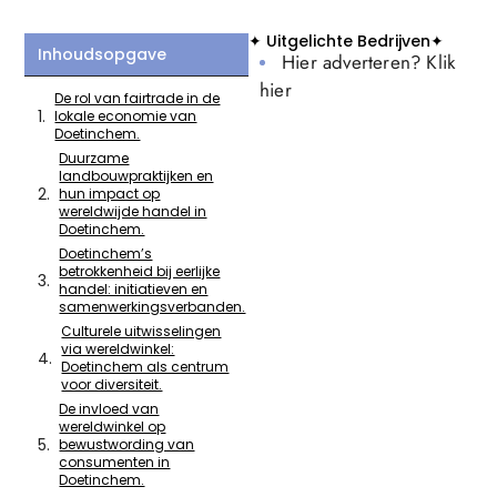
✦ Uitgelichte Bedrijven✦
Inhoudsopgave
Hier adverteren? Klik
hier
De rol van fairtrade in de
lokale economie van
Doetinchem.
Duurzame
landbouwpraktijken en
hun impact op
wereldwijde handel in
Doetinchem.
Doetinchem’s
betrokkenheid bij eerlijke
handel: initiatieven en
samenwerkingsverbanden.
Culturele uitwisselingen
via wereldwinkel:
Doetinchem als centrum
voor diversiteit.
De invloed van
wereldwinkel op
bewustwording van
consumenten in
Doetinchem.