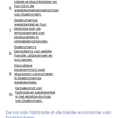
Lokale ambachtslieden en
hun rol in de
wereldwinkelgemeenschap
van Doetinchem.
Doetinchemse
wereldwinkel en hun
bijdrage aan de
empowerment van
producenten in
ontwikkelingslanden.
Doetinchem’s
benadering van eerlijke
handel: uitdagingen en
successen.
Educatieve
programma’s over
duurzaam consumeren
in Doetinchemse
wereldwinkels.
De toekomst van
fairtrade en wereldwinkel
in het retaillandschap
van Doetinchem.
De rol van fairtrade in de lokale economie van
Doetinchem.