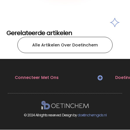
Gerelateerde artikelen
Alle Artikelen Over Doetinchem
Connecteer Met Ons
Doeti
© 2024 All rights reserved. Design by
doetinchemgids.nl