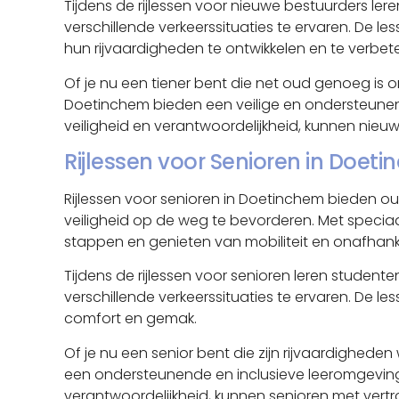
Tijdens de rijlessen voor nieuwe bestuurders ler
verschillende verkeerssituaties te ervaren. De l
hun rijvaardigheden te ontwikkelen en te verbet
Of je nu een tiener bent die net oud genoeg is o
Doetinchem bieden een veilige en ondersteunend
veiligheid en verantwoordelijkheid, kunnen nie
Rijlessen voor Senioren in Doet
Rijlessen voor senioren in Doetinchem bieden ou
veiligheid op de weg te bevorderen. Met specia
stappen en genieten van mobiliteit en onafhankeli
Tijdens de rijlessen voor senioren leren student
verschillende verkeerssituaties te ervaren. De 
comfort en gemak.
Of je nu een senior bent die zijn rijvaardigheden
een ondersteunende en inclusieve leeromgeving 
verantwoordelijkheid, kunnen senioren met vert