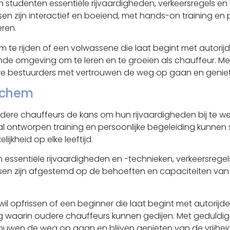
en studenten essentiële rijvaardigheden, verkeersregels en 
essen zijn interactief en boeiend, met hands-on training 
eren.
m te rijden of een volwassene die laat begint met autorijd
e omgeving om te leren en te groeien als chauffeur. Met
uwe bestuurders met vertrouwen de weg op gaan en geniet
inchem
dere chauffeurs de kans om hun rijvaardigheden bij te we
al ontworpen training en persoonlijke begeleiding kunnen
jkheid op elke leeftijd.
en essentiële rijvaardigheden en -technieken, verkeersregel
lessen zijn afgestemd op de behoeften en capaciteiten van
 wil opfrissen of een beginner die laat begint met autorijd
waarin oudere chauffeurs kunnen gedijen. Met geduldige 
rouwen de weg op gaan en blijven genieten van de vrijhe