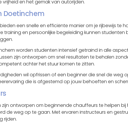
vrijheid en het gemak van autorijden.
in Doetinchem
ieden een snelle en efficiënte manier om je rijbewijs te 
e training en persoonlijke begeleiding kunnen studenten 
eggen.
nchem worden studenten intensief getraind in alle aspecte
ussen zijn ontworpen om snel resultaten te behalen zonde
ompetent achter het stuur komen te zitten.
rdigheden wil opfrissen of een beginner die snel de weg op
leerervaring die is afgestemd op jouw behoeften en sche
rs
m zijn ontworpen om beginnende chauffeurs te helpen bij
kerd de weg op te gaan. Met ervaren instructeurs en gest
 rijden.