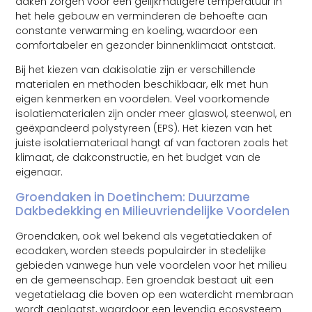
daken zorgen voor een gelijkmatigere temperatuur in
het hele gebouw en verminderen de behoefte aan
constante verwarming en koeling, waardoor een
comfortabeler en gezonder binnenklimaat ontstaat.
Bij het kiezen van dakisolatie zijn er verschillende
materialen en methoden beschikbaar, elk met hun
eigen kenmerken en voordelen. Veel voorkomende
isolatiematerialen zijn onder meer glaswol, steenwol, en
geëxpandeerd polystyreen (EPS). Het kiezen van het
juiste isolatiemateriaal hangt af van factoren zoals het
klimaat, de dakconstructie, en het budget van de
eigenaar.
Groendaken in Doetinchem: Duurzame
Dakbedekking en Milieuvriendelijke Voordelen
Groendaken, ook wel bekend als vegetatiedaken of
ecodaken, worden steeds populairder in stedelijke
gebieden vanwege hun vele voordelen voor het milieu
en de gemeenschap. Een groendak bestaat uit een
vegetatielaag die boven op een waterdicht membraan
wordt geplaatst, waardoor een levendig ecosysteem