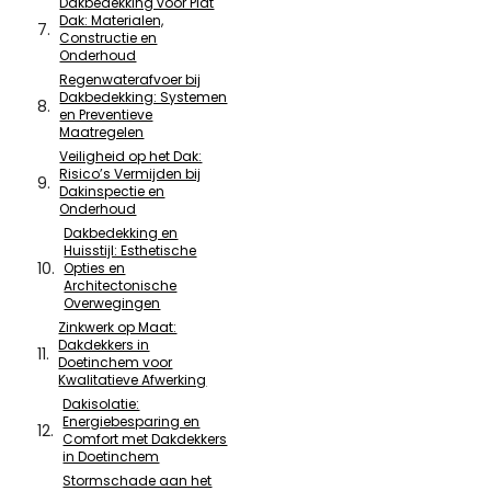
Dakbedekking voor Plat
Dak: Materialen,
Constructie en
Onderhoud
Regenwaterafvoer bij
Dakbedekking: Systemen
en Preventieve
Maatregelen
Veiligheid op het Dak:
Risico’s Vermijden bij
Dakinspectie en
Onderhoud
Dakbedekking en
Huisstijl: Esthetische
Opties en
Architectonische
Overwegingen
Zinkwerk op Maat:
Dakdekkers in
Doetinchem voor
Kwalitatieve Afwerking
Dakisolatie:
Energiebesparing en
Comfort met Dakdekkers
in Doetinchem
Stormschade aan het