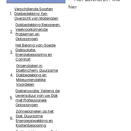
hier
Verschillende Soorten
Dakbedekking: Een
Overzicht van Materialen
Dakbedekking Repareren:
Veelvoorkomende
Problemen en
Oplossingen
Het Belang van Goede
Dakisolatie:
Energiebesparing en
Comfort
Groendaken in
Doetinchem: Duurzame
Dakbedekking en
Milieuvriendelijke
Voordelen
Dakrenovatie: Verleng de
Levensduur van uw Dak
met Professionele
Oplossingen
Zonnepanelen op het
Dak: Duurzame
Energieopwekking en
Kostenbesparing