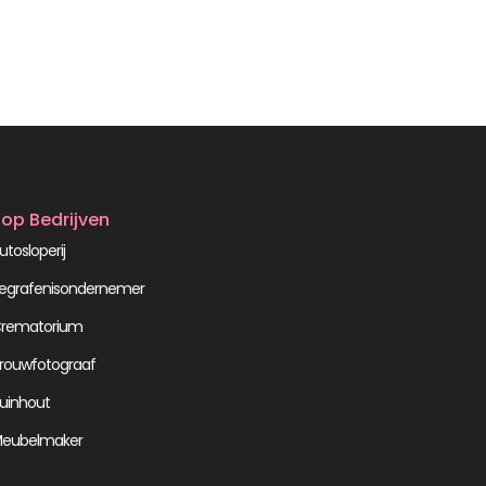
op Bedrijven
utosloperij
egrafenisondernemer
rematorium
rouwfotograaf
uinhout
eubelmaker