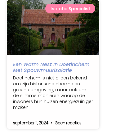
Isolatie Specialist
Een Warm Nest In Doetinchem
Met Spouwmuurisolatie
Doetinchem is niet alleen bekend
om zijn historische charme en
groene omgeving, maar ook om
de slimme manieren waarop de
inwoners hun huizen energiezuiniger
maken.
september 11, 2024
Geen reacties