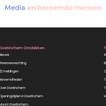
Media
en beroemde mensen
Doetinchem Ontdekken
T
Nieuws
A
Weersverwachting
B
112 meldingen
C
Beroemdheden
T
Over Doetinchem
T
Openingstijden in Doetinchem
M
Mooi in Doetinchem