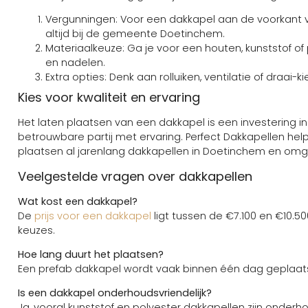
Vergunningen: Voor een dakkapel aan de voorkant v
altijd bij de gemeente Doetinchem.
Materiaalkeuze: Ga je voor een houten, kunststof of 
en nadelen.
Extra opties: Denk aan rolluiken, ventilatie of draai
Kies voor kwaliteit en ervaring
Het laten plaatsen van een dakkapel is een investering in
betrouwbare partij met ervaring. Perfect Dakkapellen help
plaatsen al jarenlang dakkapellen in Doetinchem en omge
Veelgestelde vragen over dakkapellen
Wat kost een dakkapel?
De
prijs voor een dakkapel
ligt tussen de €7.100 en €10.5
keuzes.
Hoe lang duurt het plaatsen?
Een prefab dakkapel wordt vaak binnen één dag geplaatst
Is een dakkapel onderhoudsvriendelijk?
Ja, vooral kunststof en polyester dakkapellen zijn onde