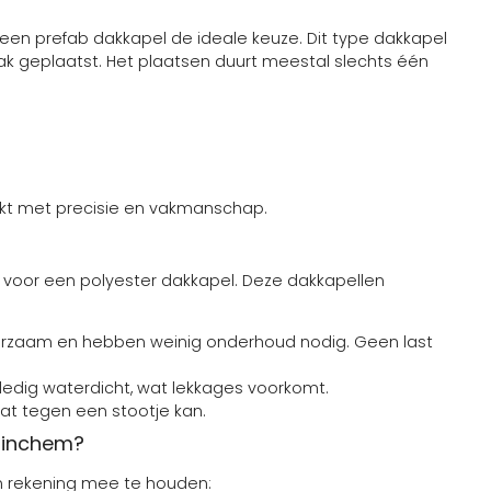
is een prefab dakkapel de ideale keuze. Dit type dakkapel
ak geplaatst. Het plaatsen duurt meestal slechts één
kt met precisie en vakmanschap.
n voor een polyester dakkapel. Deze dakkapellen
uurzaam en hebben weinig onderhoud nodig. Geen last
lledig waterdicht, wat lekkages voorkomt.
dat tegen een stootje kan.
etinchem?
om rekening mee te houden: