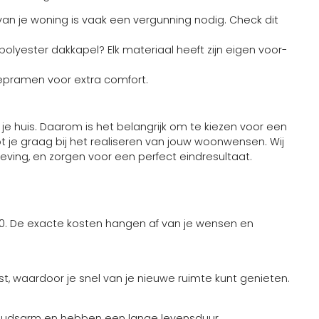
an je woning is vaak een vergunning nodig. Check dit
polyester dakkapel? Elk materiaal heeft zijn eigen voor-
-kiepramen voor extra comfort.
 je huis. Daarom is het belangrijk om te kiezen voor een
t je graag bij het realiseren van jouw woonwensen. Wij
ving, en zorgen voor een perfect eindresultaat.
00. De exacte kosten hangen af van je wensen en
, waardoor je snel van je nieuwe ruimte kunt genieten.
rhoudsarm en hebben een lange levensduur.