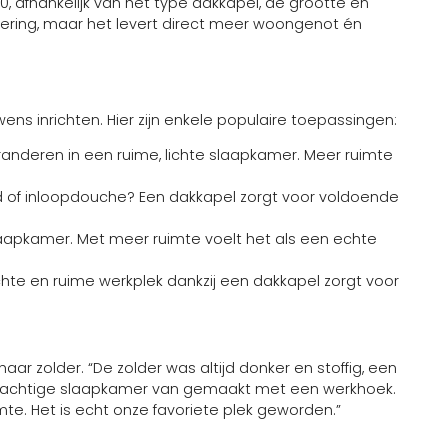
 afhankelijk van het type dakkapel, de grootte en
nvestering, maar het levert direct meer woongenot én
s inrichten. Hier zijn enkele populaire toepassingen:
anderen in een ruime, lichte slaapkamer. Meer ruimte
d of inloopdouche? Een dakkapel zorgt voor voldoende
slaapkamer. Met meer ruimte voelt het als een echte
hte en ruime werkplek dankzij een dakkapel zorgt voor
ar zolder. “De zolder was altijd donker en stoffig, een
 prachtige slaapkamer van gemaakt met een werkhoek.
uimte. Het is echt onze favoriete plek geworden.”