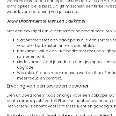
Gemiddeld kost een dakkapel tussen de €7.100 en €10.500,
extra opties die je kiest. Dit lijkt misschien een flinke i
waardevermeerdering van je huis op.
Jouw Droomruimte Met Een Dakkapel
Met een dakkapel kun je een kamer helemaal naar jouw wen
Slaapkamer: Met een dakkapel kun je een zolder ver
voor een bed, kasten en zelfs een zitplek.
Badkamer: Wil je een luxe badkamer met een ligba
ruimte en licht.
Kinderkamer: Geef je kinderen een fijne speel- en 
upgrade.
Werkplek: Steeds meer mensen werken thuis. Een lic
meer focus en comfort.
Ervaring van een tevreden bewoner
Ellen uit Doetinchem koos onlangs voor een dakkapel op ha
echte rommelplek,” vertelt Ellen. “Nu hebben we er een
Het verschil is enorm: veel licht, frisse lucht en genoeg r
Prefab dakkapel Doetinchem: snel en efficiënt