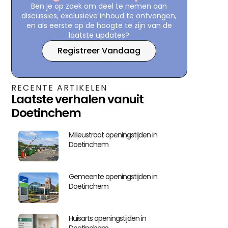
Ben je op zoek om deel te nemen aan
discussies, exclusieve inhoud te ontvangen,
en als eerste op de hoogte te zijn van de
laatste updates?
Registreer Vandaag
RECENTE ARTIKELEN
Laatste verhalen vanuit
Doetinchem
Milieustraat openingstijden in
Doetinchem
Gemeente openingstijden in
Doetinchem
Huisarts openingstijden in