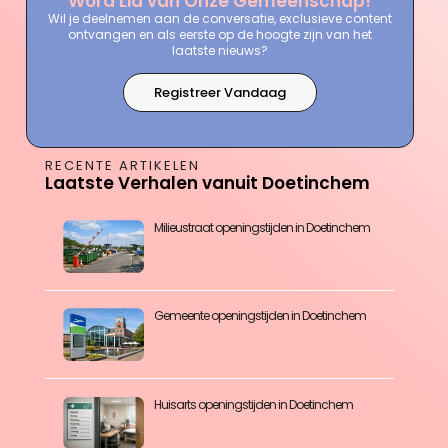
Word Lid van Onze Gemeenschap!
Wil je deelnemen aan de conversatie, exclusieve content
ontvangen en als eerste op de hoogte zijn van het
laatste nieuws?
Registreer Vandaag
RECENTE ARTIKELEN
Laatste Verhalen vanuit Doetinchem
Milieustraat openingstijden in Doetinchem
Gemeente openingstijden in Doetinchem
Huisarts openingstijden in Doetinchem