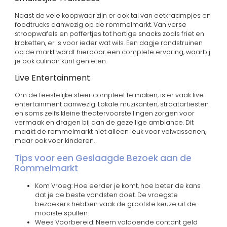
Naast de vele koopwaar zijn er ook tal van eetkraampjes en
foodtrucks aanwezig op de rommelmarkt. Van verse
stroopwafels en poffertjes tot hartige snacks zoals friet en
kroketten, er is voor ieder wat wils. Een dagje rondstruinen
op de markt wordt hierdoor een complete ervaring, waarbij
je ook culinair kunt genieten.
Live Entertainment
Om de feestelijke sfeer compleet te maken, is er vaak live
entertainment aanwezig. Lokale muzikanten, straatartiesten
en soms zelfs kleine theatervoorstellingen zorgen voor
vermaak en dragen bij aan de gezellige ambiance. Dit
maakt de rommelmarkt niet alleen leuk voor volwassenen,
maar ook voor kinderen.
Tips voor een Geslaagde Bezoek aan de
Rommelmarkt
Kom Vroeg: Hoe eerder je komt, hoe beter de kans
dat je de beste vondsten doet. De vroegste
bezoekers hebben vaak de grootste keuze uit de
mooiste spullen.
Wees Voorbereid: Neem voldoende contant geld