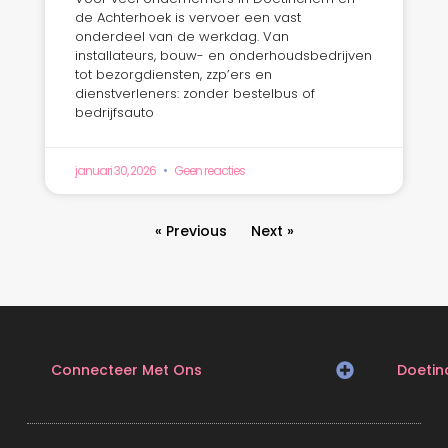
de Achterhoek is vervoer een vast
onderdeel van de werkdag. Van
installateurs, bouw- en onderhoudsbedrijven
tot bezorgdiensten, zzp’ers en
dienstverleners: zonder bestelbus of
bedrijfsauto
januari 30, 2026
Geen reacties
« Previous
Next »
Connecteer Met Ons
Doeti