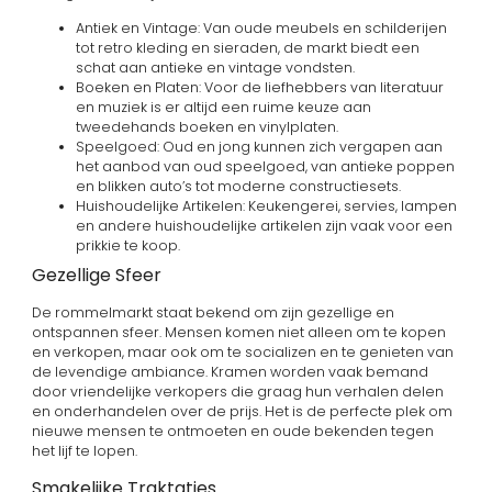
Antiek en Vintage: Van oude meubels en schilderijen
tot retro kleding en sieraden, de markt biedt een
schat aan antieke en vintage vondsten.
Boeken en Platen: Voor de liefhebbers van literatuur
en muziek is er altijd een ruime keuze aan
tweedehands boeken en vinylplaten.
Speelgoed: Oud en jong kunnen zich vergapen aan
het aanbod van oud speelgoed, van antieke poppen
en blikken auto’s tot moderne constructiesets.
Huishoudelijke Artikelen: Keukengerei, servies, lampen
en andere huishoudelijke artikelen zijn vaak voor een
prikkie te koop.
Gezellige Sfeer
De rommelmarkt staat bekend om zijn gezellige en
ontspannen sfeer. Mensen komen niet alleen om te kopen
en verkopen, maar ook om te socializen en te genieten van
de levendige ambiance. Kramen worden vaak bemand
door vriendelijke verkopers die graag hun verhalen delen
en onderhandelen over de prijs. Het is de perfecte plek om
nieuwe mensen te ontmoeten en oude bekenden tegen
het lijf te lopen.
Smakelijke Traktaties