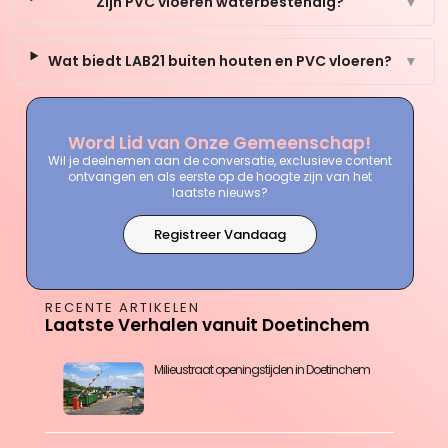
Zijn PVC vloeren waterbestendig?
▼
Wat biedt LAB21 buiten houten en PVC vloeren?
▼
Word Lid van Onze Gemeenschap!
Wil je deelnemen aan de conversatie, exclusieve content
ontvangen en als eerste op de hoogte zijn van het
laatste nieuws?
Registreer Vandaag
RECENTE ARTIKELEN
Laatste Verhalen vanuit Doetinchem
Milieustraat openingstijden in Doetinchem