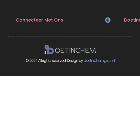
Connecteer Met Ons
Doeti
© 2024 All rights reserved. Design by
doetinchemgids.nl