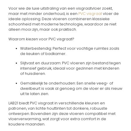
Voor wie de luxe uitstraling van een visgraatvloer zoekt,
maar met minder onderhoud, is een
PVC visgraat
vloer de
ideale oplossing. Deze vloeren combineren klassieke
schoonheid met moderne technologie, waardoor ze niet
alleen mooi zijn, maar ook praktisch.
Waarom kiezen voor PVC visgraat?
Waterbestendig: Perfect voor vochtige ruimtes zoals
de keuken of badkamer.
Slijtvast en duurzaam: PVC vloeren zijn bestand tegen
intensief gebruik, ideaal voor gezinnen met kinderen
of huisdieren.
Gemakkelijk te onderhouden: Een snelle veeg- of
dweilbeurt is vaak al genoeg om de vloer er als nieuw
uit te laten zien.
LAB21 biedt PVC visgraat in verschillende kleuren en
patronen, van lichte houttinten tot donkere, robuuste
ontwerpen. Bovendien zijn deze vloeren compatibel met
vloerverwarming, wat zorgt voor extra comfort in de
koudere maanden.