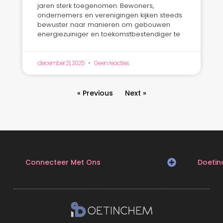
jaren sterk toegenomen. Bewoners,
ondernemers en verenigingen kijken steeds
bewuster naar manieren om gebouwen
energiezuiniger en toekomstbestendiger te
december 21, 2025
Geen reacties
« Previous
Next »
Connecteer Met Ons
Doeti