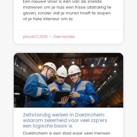
Een nieuwe vloer is één van de snelste
manieren om je huis een frisse uitstraling te
geven, zonder dat je muren hoeft te slopen
of je hele interieur om te
januari 27, 2026
Geen reacties
Zelfstandig werken in Doetinchem:
waarom zekerheid voor veel zzp’ers
een logische basis is
Doetinchem is een stad waar veel mensen