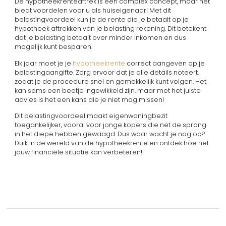
De hypotheekrenteaftrek is een complex concept, maar het
biedt voordelen voor u als huiseigenaar! Met dit
belastingvoordeel kun je de rente die je betaalt op je
hypotheek aftrekken van je belasting rekening. Dit betekent
dat je belasting betaalt over minder inkomen en dus
mogelijk kunt besparen.
Elk jaar moet je je
hypotheekrente
correct aangeven op je
belastingaangifte. Zorg ervoor dat je alle details noteert,
zodat je de procedure snel en gemakkelijk kunt volgen. Het
kan soms een beetje ingewikkeld zijn, maar met het juiste
advies is het een kans die je niet mag missen!
Dit belastingvoordeel maakt eigenwoningbezit
toegankelijker, vooral voor jonge kopers die net de sprong
in het diepe hebben gewaagd. Dus waar wacht je nog op?
Duik in de wereld van de hypotheekrente en ontdek hoe het
jouw financiële situatie kan verbeteren!