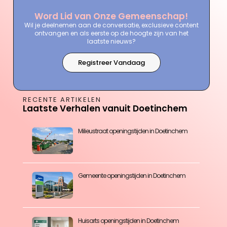
Word Lid van Onze Gemeenschap!
Wil je deelnemen aan de conversatie, exclusieve content
ontvangen en als eerste op de hoogte zijn van het
laatste nieuws?
Registreer Vandaag
RECENTE ARTIKELEN
Laatste Verhalen vanuit Doetinchem
Milieustraat openingstijden in Doetinchem
Gemeente openingstijden in Doetinchem
Huisarts openingstijden in Doetinchem