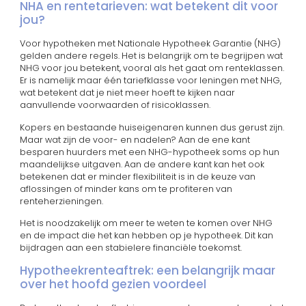
NHA en rentetarieven: wat betekent dit voor
jou?
Voor hypotheken met Nationale Hypotheek Garantie (NHG)
gelden andere regels. Het is belangrijk om te begrijpen wat
NHG voor jou betekent, vooral als het gaat om renteklassen.
Er is namelijk maar één tariefklasse voor leningen met NHG,
wat betekent dat je niet meer hoeft te kijken naar
aanvullende voorwaarden of risicoklassen.
Kopers en bestaande huiseigenaren kunnen dus gerust zijn.
Maar wat zijn de voor- en nadelen? Aan de ene kant
besparen huurders met een NHG-hypotheek soms op hun
maandelijkse uitgaven. Aan de andere kant kan het ook
betekenen dat er minder flexibiliteit is in de keuze van
aflossingen of minder kans om te profiteren van
renteherzieningen.
Het is noodzakelijk om meer te weten te komen over NHG
en de impact die het kan hebben op je hypotheek. Dit kan
bijdragen aan een stabielere financiële toekomst.
Hypotheekrenteaftrek: een belangrijk maar
over het hoofd gezien voordeel